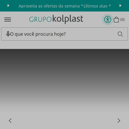
Aproveita as ofertas da semana *
Últimos dias *
0