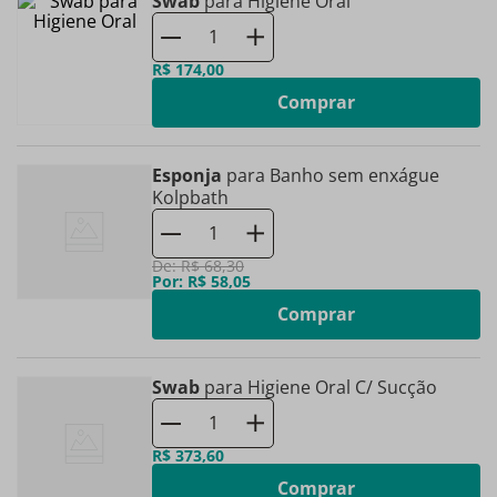
Swab
para Higiene Oral
R$
174
,
00
Comprar
Esponja
para Banho sem enxágue
Kolpbath
De:
R$
68
,
30
Por:
R$
58
,
05
Comprar
Swab
para Higiene Oral C/ Sucção
R$
373
,
60
Comprar