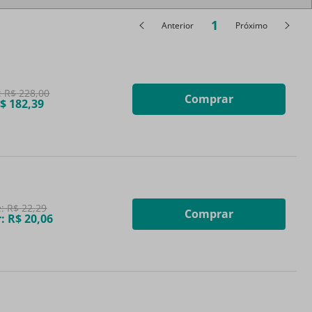
1
Anterior
Próximo
:
R$
228
,
00
Comprar
$
182
,
39
e:
R$
22
,
29
Comprar
r:
R$
20
,
06