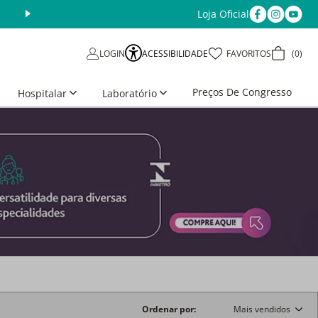
Loja Oficial
Aproveite as Ofertas da Semana
Últimos dias
ACESSIBILIDADE
FAVORITOS
0
LOGIN
Preços De Congresso
Hospitalar
Laboratório
Ordenar por
Mais vendidos