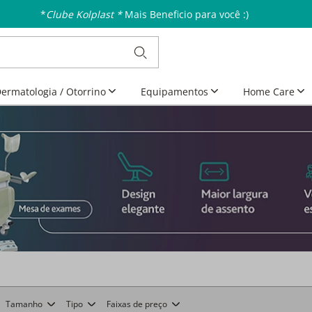
*
Clube Kolplast *
Mais Beneficio para você :)
ermatologia / Otorrino
Equipamentos
Home Care
Tamanho
Tipo
Faixas de preço