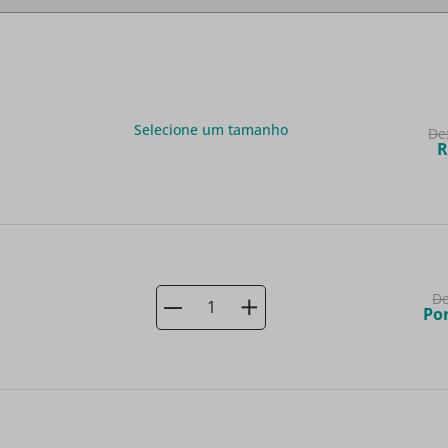
Selecione um tamanho
De
R
D
Po