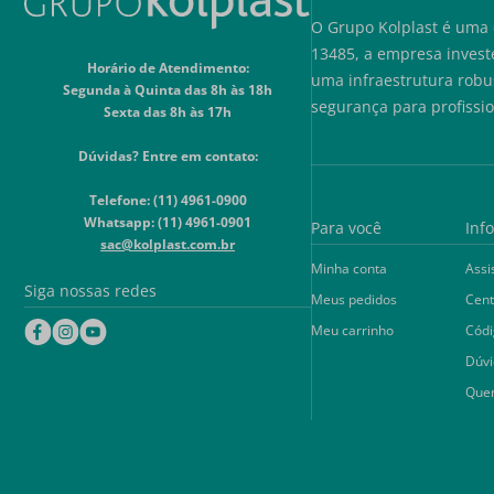
O Grupo Kolplast é uma 
13485, a empresa invest
Horário de Atendimento:
uma infraestrutura robu
Segunda à Quinta das 8h às 18h
segurança para profissi
Sexta das 8h às 17h
Dúvidas? Entre em contato:
Telefone: (11) 4961-0900
Whatsapp: (11) 4961-0901
Para você
Inf
sac@kolplast.com.br
Minha conta
Assi
Siga nossas redes
Meus pedidos
Cent
Meu carrinho
Códi
Dúvi
Que