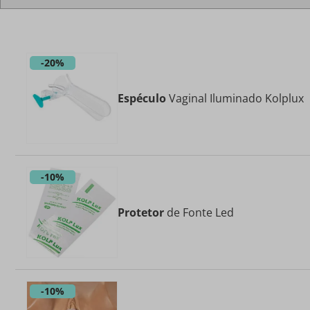
-
20%
Espéculo
Vaginal Iluminado Kolplux
-
10%
Protetor
de Fonte Led
-
10%