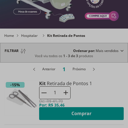
Home
Hospitalar
Kit Retirada de Pontos
FILTRAR
Ordenar por
Mais vendidos
Você viu todos os
1
-
3
de
3
produtos
1
Anterior
Próximo
Kit
Retirada de Pontos 1
-
15%
De:
R$
41
,
70
Por:
R$
35
,
46
Comprar