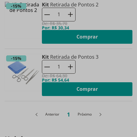
Kit
Retirada de Pontos 2
-
15%
De:
R$
35
,
70
Por:
R$
30
,
34
Comprar
Kit
Retirada de Pontos 3
-
15%
De:
R$
64
,
30
Por:
R$
54
,
64
Comprar
1
Anterior
Próximo