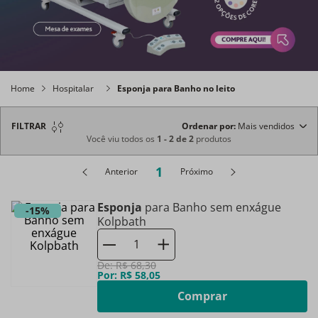
Home
Hospitalar
Esponja para Banho no leito
FILTRAR
Ordenar por
Mais vendidos
Você viu todos os
1
-
2
de
2
produtos
1
Anterior
Próximo
Esponja
para Banho sem enxágue
-
15%
Kolpbath
De:
R$
68
,
30
Por:
R$
58
,
05
Comprar