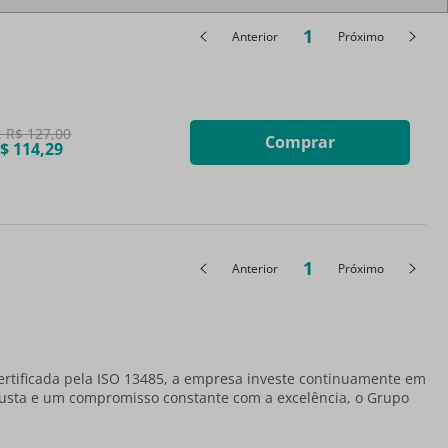
1
Anterior
Próximo
:
R$
127
,
00
Comprar
$
114
,
29
1
Anterior
Próximo
ertificada pela ISO 13485, a empresa investe continuamente em
obusta e um compromisso constante com a excelência, o Grupo