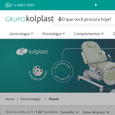
(11) 4961-0901
ube Kolplast *
Mais Beneficio para você :)
Ginecologia
Proctologia
Complementos
D
Home
Dermatologia
Punch
Você viu todos os
1
-
1
de
1
produtos
Tamanho
Faixas de preço