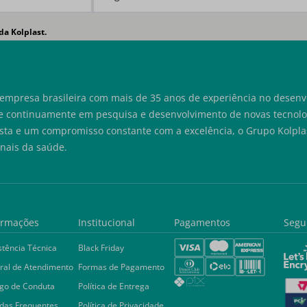
da Kolplast.
empresa brasileira com mais de 35 anos de experiência no desenvo
e continuamente em pesquisa e desenvolvimento de novas tecnolog
sta e um compromisso constante com a excelência, o Grupo Kolplas
onais da saúde.
ormações
Institucional
Pagamentos
Segu
stência Técnica
Black Friday
ral de Atendimento
Formas de Pagamento
go de Conduta
Política de Entrega
das Frequentes
Política de Privacidade