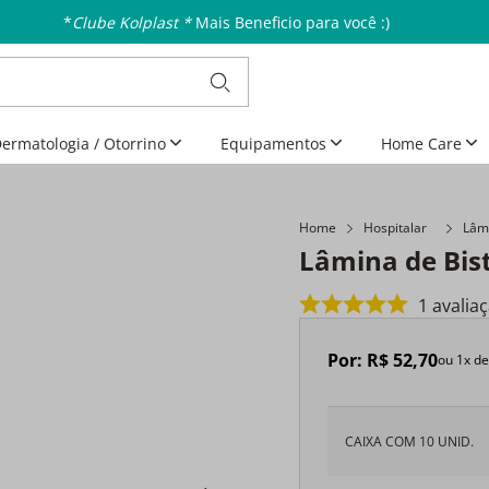
*
Clube Kolplast *
Mais Beneficio para você :)
ermatologia / Otorrino
Equipamentos
Home Care
Home
Hospitalar
Lâmi
Lâmina de Bist
1
avalia
Por:
R$
52
,
70
ou
1
x d
CAIXA COM 10 UNID.