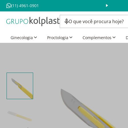
(11) 4961-0901
Ginecologia
Proctologia
Complementos
D