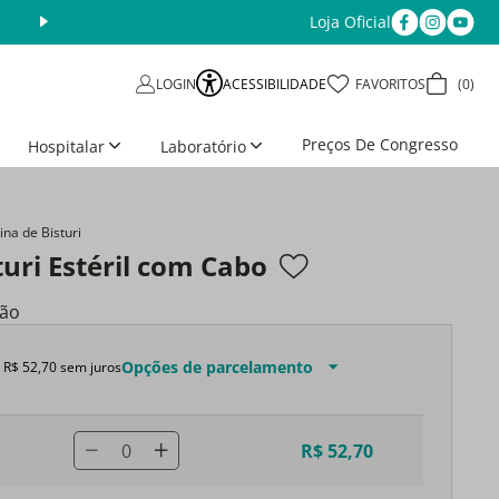
Loja Oficial
Aproveite as Ofertas da Semana
Últimos dias
ACESSIBILIDADE
FAVORITOS
0
LOGIN
Preços De Congresso
Hospitalar
Laboratório
na de Bisturi
uri Estéril com Cabo
ção
Opções de parcelamento
e
R$
52
,
70
sem juros
0
R$ 52,70