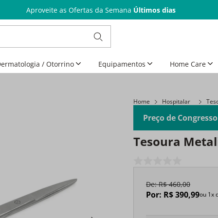
Aproveite as Ofertas da Semana
Últimos dias
ermatologia / Otorrino
Equipamentos
Home Care
Home
Hospitalar
Tes
Preço de Congresso
Tesoura Metali
De:
R$
460
,
00
Por:
R$
390
,
99
ou
1
x 