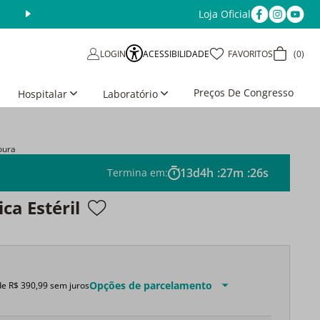
Loja Oficial
ACESSIBILIDADE
FAVORITOS
0
LOGIN
Preços De Congresso
Hospitalar
Laboratório
oura
13
d
4
h
:
27
m
:
25
s
Termina em:
ca Estéril
Opções de parcelamento
de
R$
390
,
99
sem juros