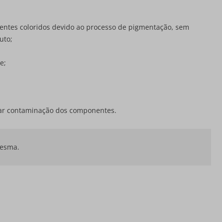
entes coloridos devido ao processo de pigmentação, sem
uto;
e;
itar contaminação dos componentes.
mesma.