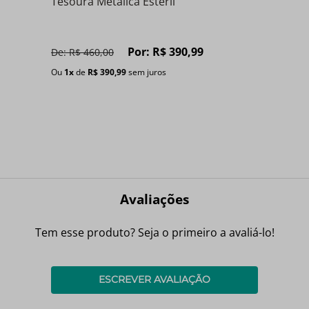
Tesoura Metalica Estéril
Por:
R$
390
,
99
De:
R$
460
,
00
Ou
1
x
de
R$
390
,
99
sem juros
Avaliações
Tem esse produto? Seja o primeiro a avaliá-lo!
ESCREVER AVALIAÇÃO