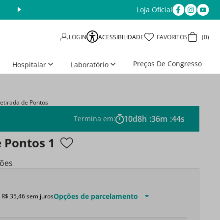
Loja Oficial
Aproveite as Ofertas da Semana
Últimos dias
ACESSIBILIDADE
FAVORITOS
0
LOGIN
Preços De Congresso
Hospitalar
Laboratório
Retirada de Pontos
10
d
8
h
:
36
m
:
43
s
Termina em:
e Pontos 1
ções
Opções de parcelamento
e
R$
35
,
46
sem juros