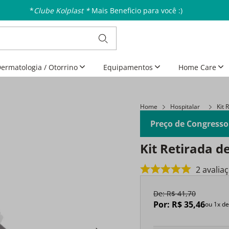
*
Clube Kolplast *
Mais Beneficio para você :)
ermatologia / Otorrino
Equipamentos
Home Care
Home
Hospitalar
Kit 
Preço de Congresso
Kit Retirada d
2
avalia
De:
R$
41
,
70
Por:
R$
35
,
46
ou
1
x d