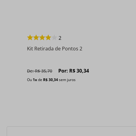
2
Kit Retirada de Pontos 2
Por:
R$
30
,
34
De:
R$
35
,
70
Ou
1
x
de
R$
30
,
34
sem juros