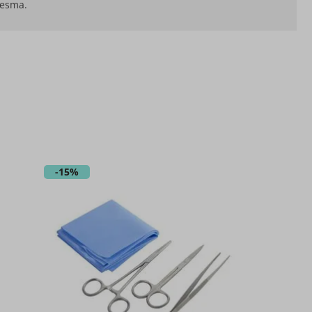
mesma.
-
15%