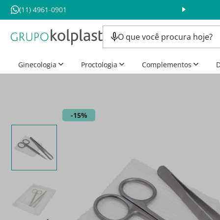
(11) 4961-0901
Ginecologia
Proctologia
Complementos
D
15%