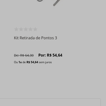
Kit Retirada de Pontos 3
Por:
R$
54
,
64
De:
R$
64
,
30
Ou
1
x
de
R$
54
,
64
sem juros