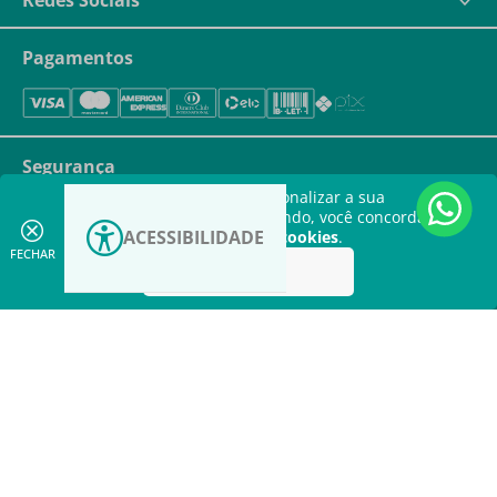
Pagamentos
Segurança
Este site utiliza cookies para personalizar a sua
experiência. Ao continuar navegando, você concorda com
ACESSIBILIDADE
a nossa
política de utilização de cookies
.
FECHAR
Aceitar
Aumentar
contraste
Aumentar fonte
Copyright © Kolplast.com.br. TODOS OS DIREITOS RESERVADOS. CNPJ:
Diminuir fonte
59.231.530/0001-93