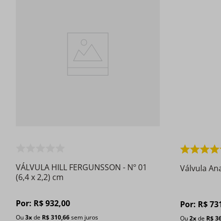
VÁLVULA HILL FERGUNSSON - Nº 01
Válvula An
(6,4 x 2,2) cm
Por:
R$
932
,
00
Por:
R$
73
Ou
3
x
de
R$
310
,
66
sem juros
Ou
2
x
de
R$
3