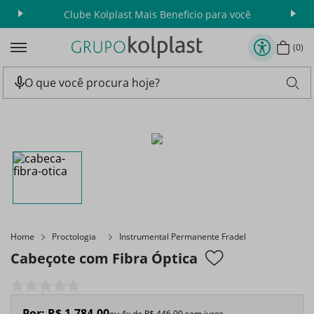
Clube Kolplast Mais Beneficio para você
Apr
0
Home
Proctologia
Instrumental Permanente Fradel
Cabeçote com Fibra Óptica
Por:
R$
1
.
784
,
00
ou
4
x de
R$
446
,
00
sem juros