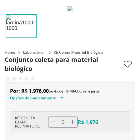
Home
Laboratório
Kit Coleta Material Biológico
Conjunto coleta para material
biológico
Por:
R$
1
.
976
,
00
ou
4
x de
R$
494
,
00
sem juros
Opções de parcelamento
KIT COLETA
0
R$ 1.976
EXAME
RESPIRATÓRIO