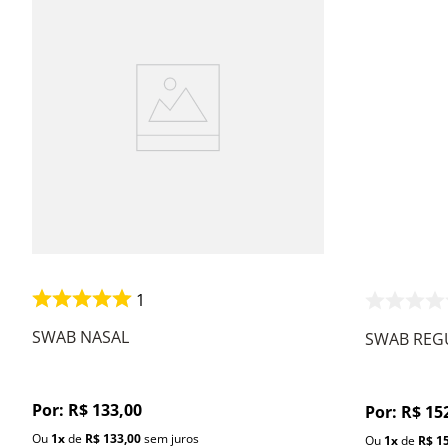
1
SWAB NASAL
SWAB REG
Por:
R$
133
,
00
Por:
R$
15
Ou
1
x
de
R$
133
,
00
sem juros
Ou
1
x
de
R$
1