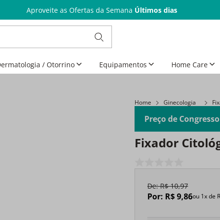
Aproveite as Ofertas da Semana
Últimos dias
ermatologia / Otorrino
Equipamentos
Home Care
Home
Ginecologia
Fix
Preço de Congresso
Fixador Citoló
De:
R$
10
,
97
Por:
R$
9
,
86
ou
1
x de