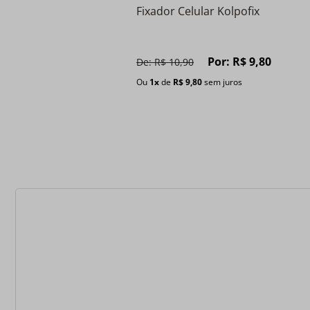
Fixador Celular Kolpofix
Por:
R$
9
,
80
De:
R$
10
,
90
Ou
1
x
de
R$
9
,
80
sem juros