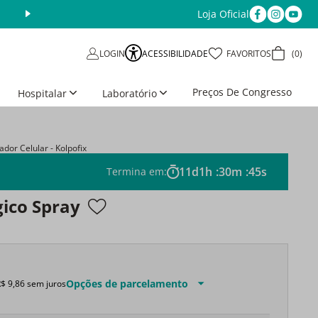
Loja Oficial
ACESSIBILIDADE
FAVORITOS
0
LOGIN
Preços De Congresso
Hospitalar
Laboratório
ador Celular - Kolpofix
11
d
1
h
:
30
m
:
44
s
Termina em:
gico Spray
Opções de parcelamento
R$
9
,
86
sem juros