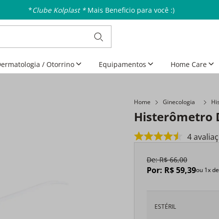
*
Clube Kolplast *
Mais Beneficio para você :)
ermatologia / Otorrino
Equipamentos
Home Care
Home
Ginecologia
Hi
Histerômetro D
4
avalia
De:
R$
66
,
00
Por:
R$
59
,
39
ou
1
x d
ESTÉRIL