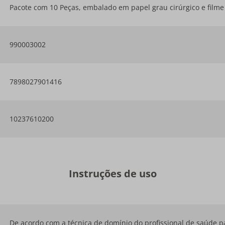
Pacote com 10 Peças, embalado em papel grau cirúrgico e filme 
990003002
7898027901416
10237610200
Instruções de uso
De acordo com a técnica de domínio do profissional de saúde pa