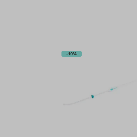
-
10%