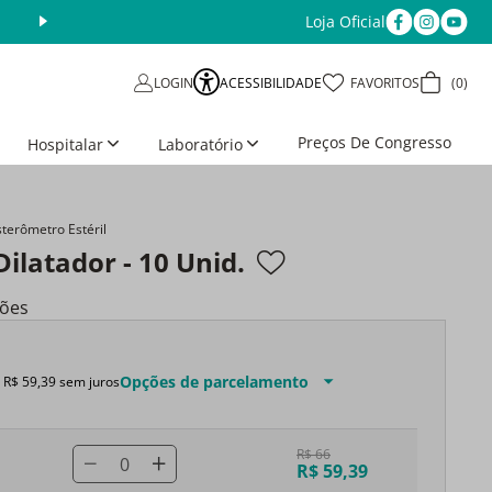
Loja Oficial
Aproveite as Ofertas da Semana
Últimos dias
ACESSIBILIDADE
FAVORITOS
0
LOGIN
Preços De Congresso
Hospitalar
Laboratório
sterômetro Estéril
ilatador - 10 Unid.
ções
Opções de parcelamento
e
R$
59
,
39
sem juros
R$ 66
0
R$ 59,39