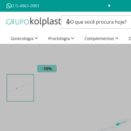
(11) 4961-0901
Ginecologia
Proctologia
Complementos
D
10%