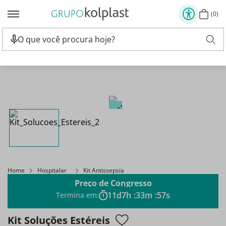
Clube Kolplast Mais Beneficio para você
Apr
0
15%
Home
Hospitalar
Kit Antissepsia
Preço de Congresso
11
d
7
h
:
33
m
:
57
s
Termina em:
Kit Soluções Estéreis