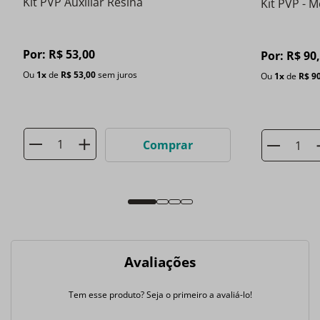
Kit PVP Auxiliar Resina
Kit PVP - M
Por:
R$
53
,
00
Por:
R$
90
Ou
1
x
de
R$
53
,
00
sem juros
Ou
1
x
de
R$
9
Comprar
Avaliações
Tem esse produto? Seja o primeiro a avaliá-lo!