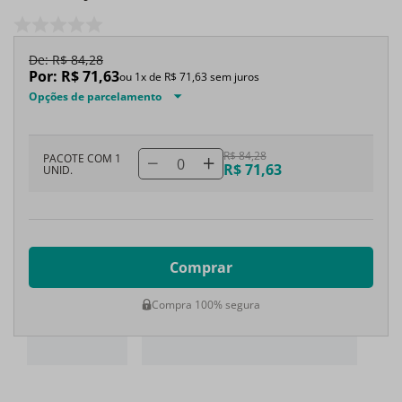
De:
R$
84
,
28
Por:
R$
71
,
63
ou
1
x de
R$
71
,
63
sem juros
Opções de parcelamento
R$ 84,28
PACOTE COM 1
0
R$ 71,63
UNID.
Comprar
Compra 100% segura