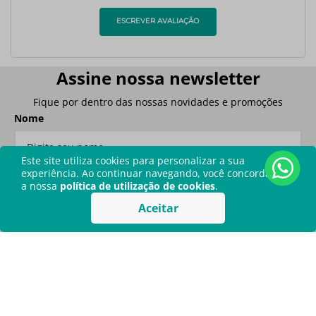
ESCREVER AVALIAÇÃO
Assine nossa newsletter
Fique por dentro das nossas novidades e promoções
Nome
Este site utiliza cookies para personalizar a sua
experiência. Ao continuar navegando, você concorda com
a nossa
política de utilização de cookies
.
Email
Aceitar
Ao me registrar, eu aceito os
Termos de Uso
da Kolplast.
Assinar