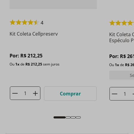
4
Kit Coleta Cellpreserv
Kit Coleta 
Espéculo P 
Por:
R$
212
,
25
Por:
R$
26
Ou
1
x
de
R$
212
,
25
sem juros
Ou
1
x
de
R$
2
S
Comprar