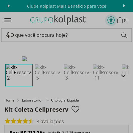
Clube Kolplast Mais Beneficio para você
Apr
0
Home
Laboratório
Citologia_Liquida
Kit Coleta Cellpreserv
4
avaliações
Por:
R$
212
,
25
ou
1
x de
R$
212
,
25
sem juros