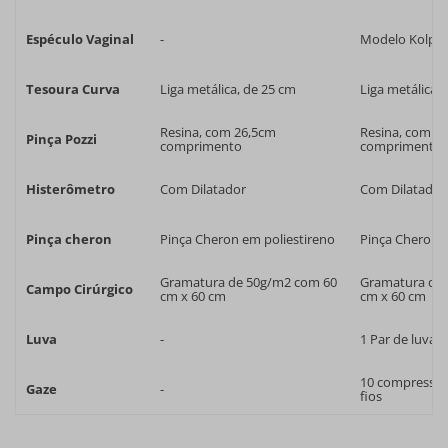
Espéculo Vaginal
-
Modelo Kolplu
Tesoura Curva
Liga metálica, de 25 cm
Liga metálica,
Resina, com 26,5cm
Resina, com 2
Pinça Pozzi
comprimento
comprimento
Histerômetro
Com Dilatador
Com Dilatador
Pinça cheron
Pinça Cheron em poliestireno
Pinça Cheron e
Gramatura de 50g/m2 com 60
Gramatura de
Campo Cirúrgico
cm x 60 cm
cm x 60 cm
Luva
-
1 Par de luvas 
10 compressas 
Gaze
-
fios