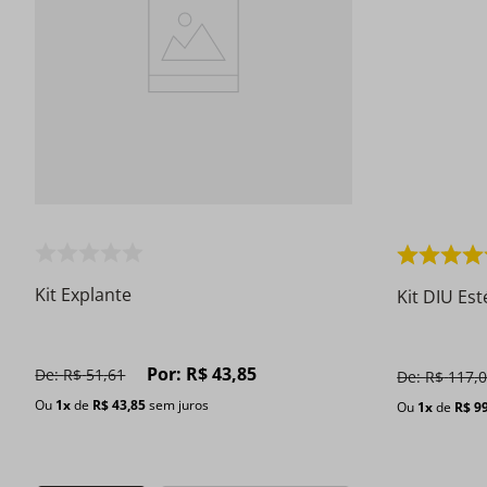
Kit Explante
Kit DIU Esté
Por:
R$
43
,
85
De:
R$
51
,
61
De:
R$
117
,
Ou
1
x
de
R$
43
,
85
sem juros
Ou
1
x
de
R$
9