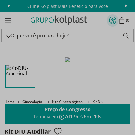
Clube Kolplast Mais Beneficio para você
Apr
0
Home
Ginecologia
Kits Ginecológicos
Kit Diu
Preço de Congresso
7
d
17
h
:
26
m
:
19
s
Termina em:
Kit DIU Auxiliar