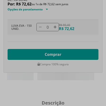
Por:
R$
72
,
62
ou
1
x de
R$
72
,
62
sem juros
Opções de parcelamento
R$ 86,46
LUVA EVA - 150
0
R$ 72,62
UNID.
Comprar
Compra 100% segura
Descrição