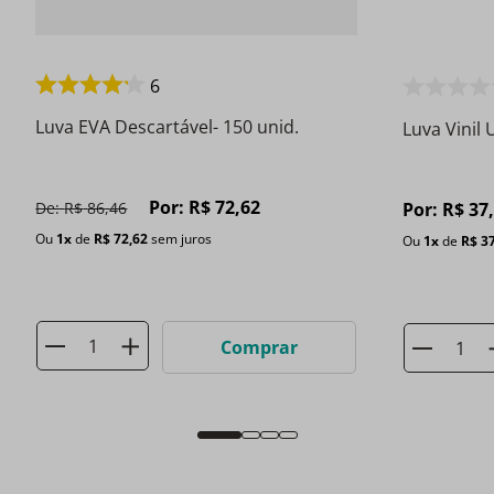
6
Luva EVA Descartável- 150 unid.
Luva Vinil
Por:
R$
72
,
62
De:
R$
86
,
46
Por:
R$
37
Ou
1
x
de
R$
72
,
62
sem juros
Ou
1
x
de
R$
3
Comprar