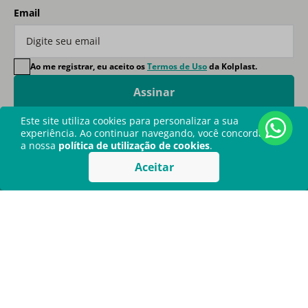
Email
Ao me registrar, eu aceito os
Termos de Uso
da Kolplast.
Assinar
Este site utiliza cookies para personalizar a sua
experiência. Ao continuar navegando, você concorda com
a nossa
política de utilização de cookies
.
Aceitar
Kolplast
O Grupo Kolplast é uma empresa brasileira com mais
de 35 anos de experiência no desenvolvimento de
soluções para a saúde. Certificada pela ISO 13485, a
empresa investe continuamente em pesquisa e
desenvolvimento de novas tecnologias, garantindo
produtos e serviços de alta qualidade. Com uma
infraestrutura robusta e um compromisso constante