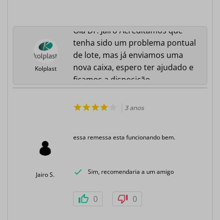
Olá Dr. Jairo Acreditamos que
tenha sido um problema pontual
de lote, mas já enviamos uma
nova caixa, espero ter ajudado e
Kolplast
ficamos a disposição.
3 anos
essa remessa esta funcionando bem.
Sim, recomendaria a um amigo
Jairo S.
0
0