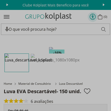
ast Mais Beneficio para você
Aproveita as ofertas da sem
0
16%
Home
Material de Consultório
Luva Descartável
Luva EVA Descartável- 150 unid.
6
avaliações
De:
R$
86
,
46