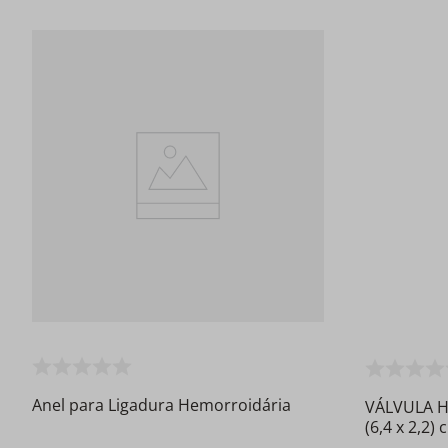
Anel para Ligadura Hemorroidária
VÁLVULA H
(6,4 x 2,2)