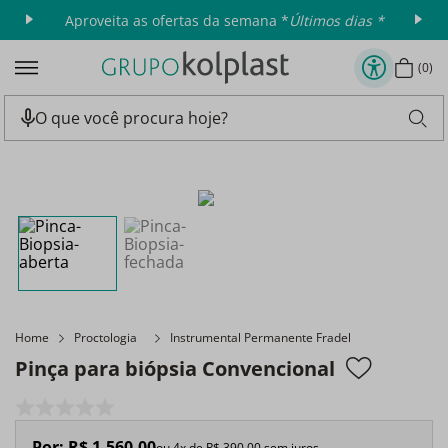
Aproveita as ofertas da semana *
Últimos dias *
0
Home
Proctologia
Instrumental Permanente Fradel
Pinça para biópsia Convencional
Por:
R$
1
.
560
,
00
ou
4
x de
R$
390
,
00
sem juros