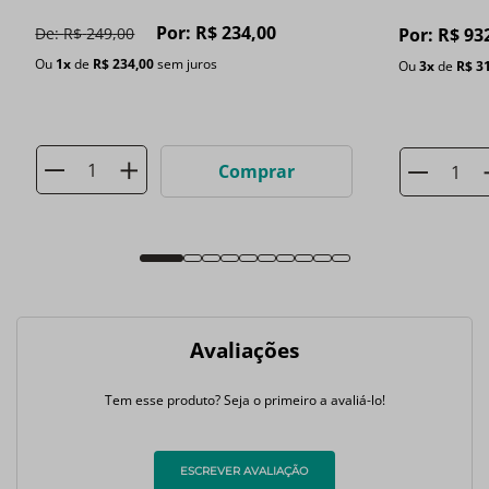
Por:
R$
234
,
00
De:
R$
249
,
00
Por:
R$
93
Ou
1
x
de
R$
234
,
00
sem juros
Ou
3
x
de
R$
3
Comprar
Avaliações
Tem esse produto? Seja o primeiro a avaliá-lo!
ESCREVER AVALIAÇÃO