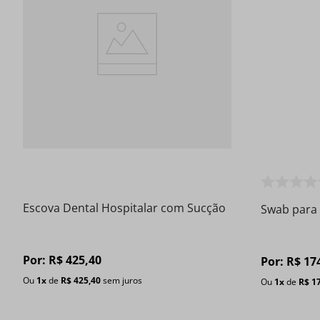
Escova Dental Hospitalar com Sucção
Swab para 
Por:
R$
425
,
40
Por:
R$
17
Ou
1
x
de
R$
425
,
40
sem juros
Ou
1
x
de
R$
1