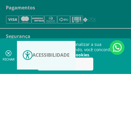
Pagamentos
Segurança
Este site utiliza cookies para personalizar a sua
experiência. Ao continuar navegando, você concorda com
ACESSIBILIDADE
a nossa
política de utilização de cookies
.
FECHAR
Aceitar
Aumentar
contraste
Aumentar fonte
Copyright © Kolplast.com.br. TODOS OS DIREITOS RESERVADOS. CNPJ:
Diminuir fonte
59.231.530/0001-93