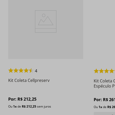
4
Kit Coleta Cellpreserv
Kit Coleta 
Espéculo P 
Por:
R$
212
,
25
Por:
R$
26
Ou
1
x
de
R$
212
,
25
sem juros
Ou
1
x
de
R$
2