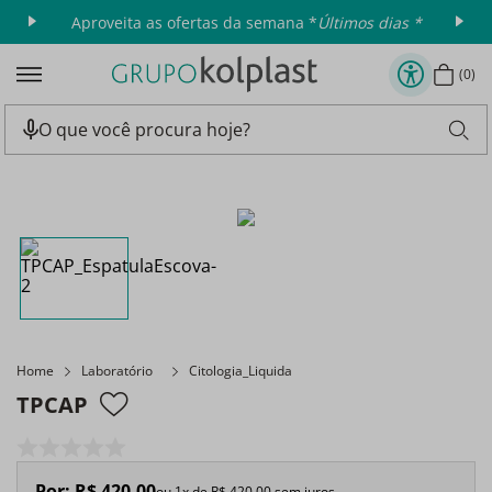
Aproveita as ofertas da semana *
Últimos dias *
0
Home
Laboratório
Citologia_Liquida
TPCAP
Por:
R$
420
,
00
ou
1
x de
R$
420
,
00
sem juros