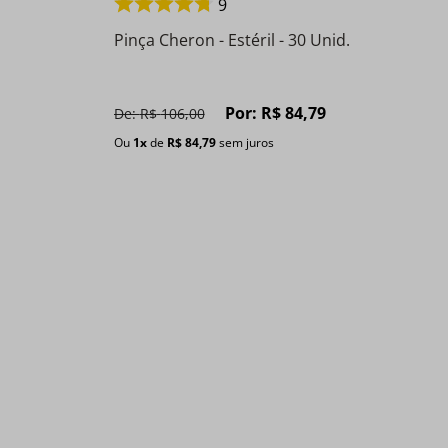
9
Pinça Cheron - Estéril - 30 Unid.
Por:
R$
84
,
79
De:
R$
106
,
00
Ou
1
x
de
R$
84
,
79
sem juros