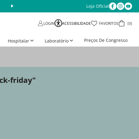
Loja Oficial
Aproveite as Ofertas da Semana
Últimos dias
ACESSIBILIDADE
FAVORITOS
0
LOGIN
Preços De Congresso
Hospitalar
Laboratório
ck-friday