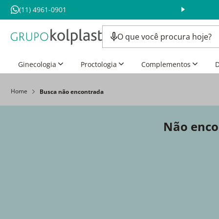
(11) 4961-0901
Ginecologia
Proctologia
Complementos
D
Home
Não enco