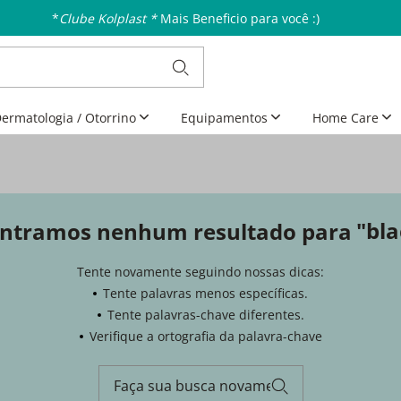
*
Clube Kolplast *
Mais Beneficio para você :)
ermatologia / Otorrino
Equipamentos
Home Care
bla
ntramos nenhum resultado para
Tente novamente seguindo nossas dicas:
Tente palavras menos específicas.
Tente palavras-chave diferentes.
Verifique a ortografia da palavra-chave