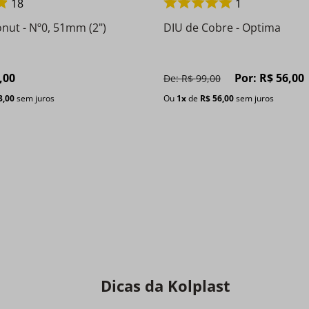
18
1
nut - Nº0, 51mm (2")
DIU de Cobre - Optima
,
00
Por:
R$
56
,
00
De:
R$
99
,
00
3
,
00
sem juros
Ou
1
x
de
R$
56
,
00
sem juros
Dicas da Kolplast