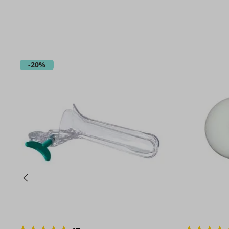
-
20%