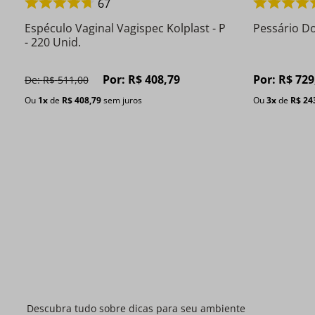
67
Espéculo Vaginal Vagispec Kolplast - P
Pessário Do
- 220 Unid.
Por:
R$
408
,
79
Por:
R$
729
De:
R$
511
,
00
Ou
1
x
de
R$
408
,
79
sem juros
Ou
3
x
de
R$
24
Descubra tudo sobre dicas para seu ambiente