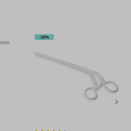
-
20%