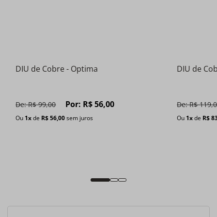
1
DIU de Cobre - Optima
DIU de Co
Por:
R$
56
,
00
De:
R$
99
,
00
De:
R$
119
,
Ou
1
x
de
R$
56
,
00
sem juros
Ou
1
x
de
R$
8
Comprar