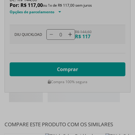
Por:
R$
117
,
00
ou
1
x de
R$
117
,
00
sem juros
Opções de parcelamento
R$ 144,60
0
DIU QUICKLOAD
R$ 117
Comprar
Compra 100% segura
COMPARE ESTE PRODUTO COM OS SIMILARES