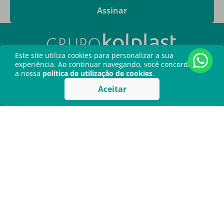
Ao me registrar, eu aceito os
Termos de Uso
da Kolplast.
Assinar
Este site utiliza cookies para personalizar a sua
experiência. Ao continuar navegando, você concorda com
a nossa
política de utilização de cookies
.
Aceitar
Kolplast
O Grupo Kolplast é uma empresa brasileira com mais
de 35 anos de experiência no desenvolvimento de
soluções para a saúde. Certificada pela ISO 13485, a
empresa investe continuamente em pesquisa e
desenvolvimento de novas tecnologias, garantindo
produtos e serviços de alta qualidade. Com uma
infraestrutura robusta e um compromisso constante
com a excelência, o Grupo Kolplast entrega soluções
que aliam praticidade, qualidade e segurança para
profissionais da saúde.