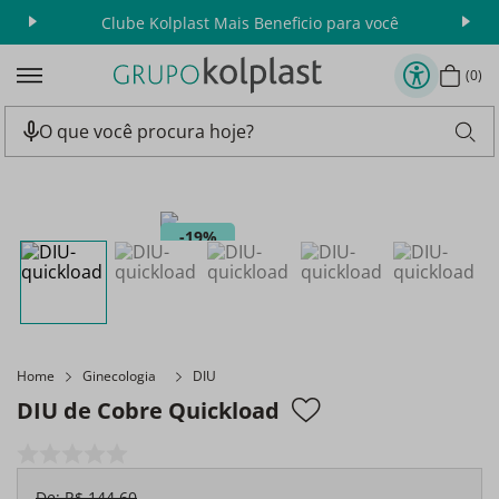
Clube Kolplast Mais Beneficio para você
Apr
0
19%
Home
Ginecologia
DIU
DIU de Cobre Quickload
De:
R$
144
,
60