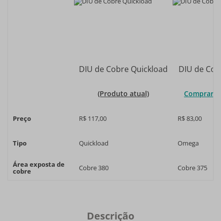
DIU de Cobre Quickload
DIU de Cob
(Produto atual)
Comprar e
Preço
R$ 117,00
R$ 83,00
Tipo
Quickload
Omega
Área exposta de
Cobre 380
Cobre 375
cobre
Descrição