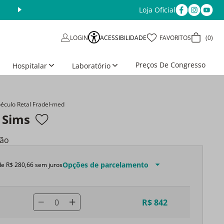
Loja Oficial
ACESSIBILIDADE
FAVORITOS
0
LOGIN
Preços De Congresso
Hospitalar
Laboratório
éculo Retal Fradel-med
 Sims
ção
Opções de parcelamento
de
R$
280
,
66
sem juros
0
R$ 842