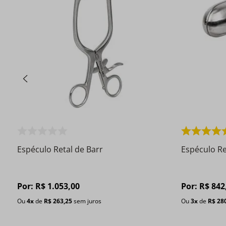
Espéculo Retal de Barr
Espéculo Re
Por:
R$
1
.
053
,
00
Por:
R$
842
Ou
4
x
de
R$
263
,
25
sem juros
Ou
3
x
de
R$
28