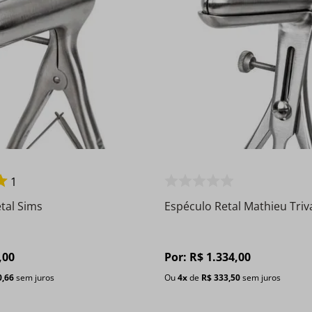
1
tal Sims
Espéculo Retal Mathieu Triv
,
00
Por:
R$
1
.
334
,
00
0
,
66
sem juros
Ou
4
x
de
R$
333
,
50
sem juros