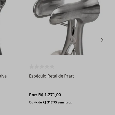
alve
Espéculo Retal de Pratt
Por:
R$
1
.
271
,
00
Ou
4
x
de
R$
317
,
75
sem juros