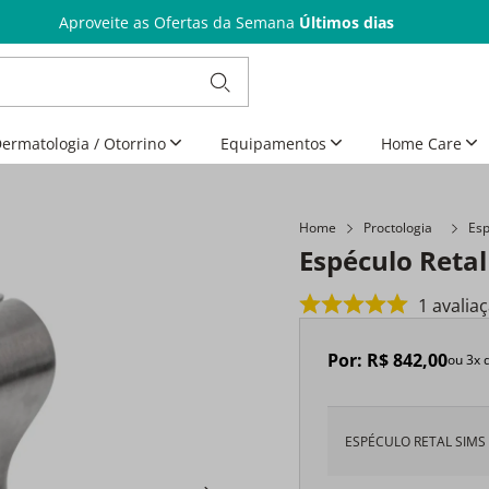
Aproveite as Ofertas da Semana
Últimos dias
ermatologia / Otorrino
Equipamentos
Home Care
Home
Proctologia
Esp
Espéculo Retal
1
avalia
Por:
R$
842
,
00
ou
3
x 
ESPÉCULO RETAL SIMS