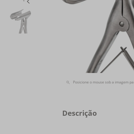
Posicione o mouse sob a imagem pa
Descrição