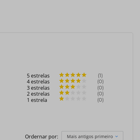
5
estrelas
1
4
estrelas
0
3
estrelas
0
2
estrelas
0
1
estrela
0
Ordernar por:
Mais antigos primeiro