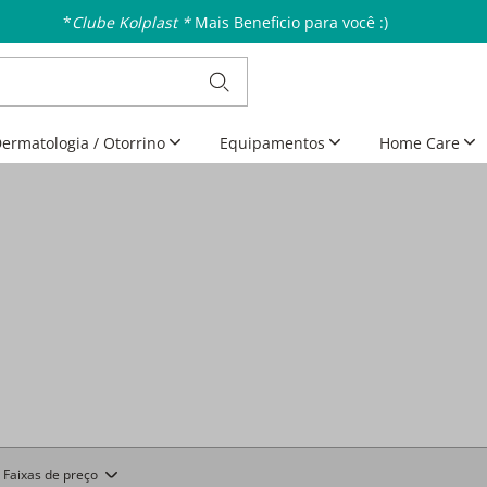
*
Clube Kolplast *
Mais Beneficio para você :)
ermatologia / Otorrino
Equipamentos
Home Care
Faixas de preço