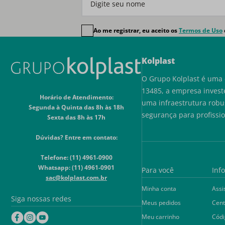
Ao me registrar, eu aceito os
Termos de Uso
Kolplast
O Grupo Kolplast é uma 
13485, a empresa invest
Horário de Atendimento:
uma infraestrutura robu
Segunda à Quinta das 8h às 18h
segurança para profissi
Sexta das 8h às 17h
Dúvidas? Entre em contato:
Telefone: (11) 4961-0900
Whatsapp: (11) 4961-0901
Para você
Inf
sac@kolplast.com.br
Minha conta
Assi
Siga nossas redes
Meus pedidos
Cent
Meu carrinho
Códi