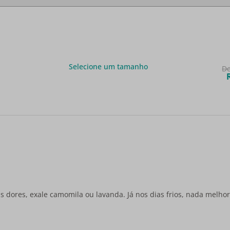
Selecione um tamanho
D
as dores, exale camomila ou lavanda. Já nos dias frios, nada melh