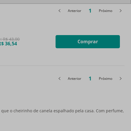
1
Anterior
Próximo
e:
R$
43
,
00
Comprar
R$
36
,
54
1
Anterior
Próximo
or que o cheirinho de canela espalhado pela casa. Com perfume,