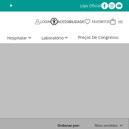
Loja Oficial
Aproveite as Ofertas da Semana
Últimos dias
ACESSIBILIDADE
FAVORITOS
0
LOGIN
Preços De Congresso
Hospitalar
Laboratório
Ordenar por
Mais vendidos