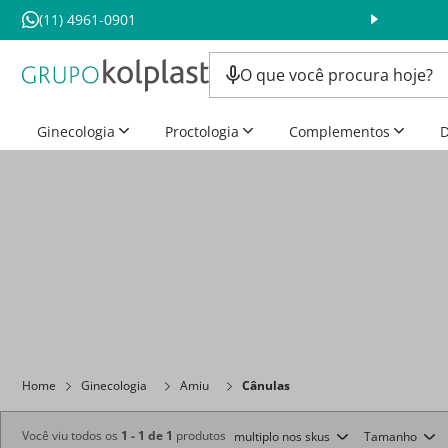
(11) 4961-0901
Ginecologia
Proctologia
Complementos
D
Home
Ginecologia
Amiu
Cânulas
Você viu todos os
1
-
1
de
1
produtos
multiplo nos skus
Tamanho