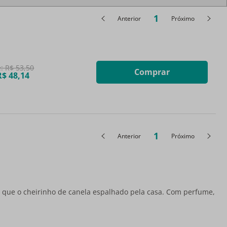
1
Anterior
Próximo
e:
R$
53
,
50
Comprar
R$
48
,
14
1
Anterior
Próximo
or que o cheirinho de canela espalhado pela casa. Com perfume,