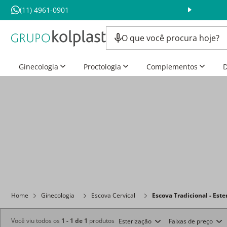
(11) 4961-0901
Ginecologia
Proctologia
Complementos
D
Home
Ginecologia
Escova Cervical
Escova Tradicional - Est
Você viu todos os
1
-
1
de
1
produtos
Esterização
Faixas de preço