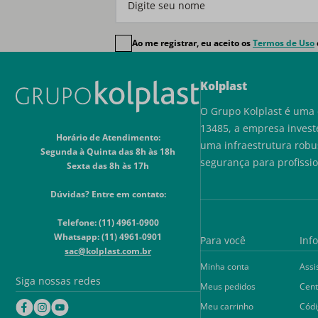
Ao me registrar, eu aceito os
Termos de Uso
Kolplast
O Grupo Kolplast é uma 
13485, a empresa invest
Horário de Atendimento:
uma infraestrutura robu
Segunda à Quinta das 8h às 18h
segurança para profissi
Sexta das 8h às 17h
Dúvidas? Entre em contato:
Telefone: (11) 4961-0900
Whatsapp: (11) 4961-0901
Para você
Inf
sac@kolplast.com.br
Minha conta
Assi
Siga nossas redes
Meus pedidos
Cent
Meu carrinho
Códi