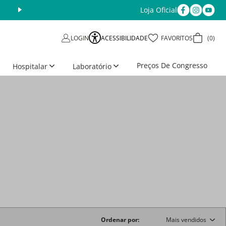
Loja Oficial
Aproveite as Ofertas da Semana
Últimos dias
ACESSIBILIDADE
FAVORITOS
0
LOGIN
Preços De Congresso
Hospitalar
Laboratório
Ordenar por
Mais vendidos