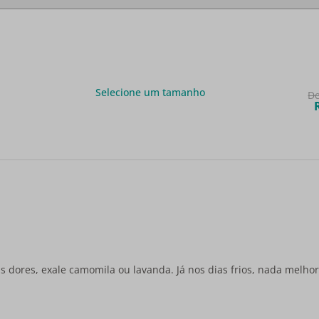
Selecione um tamanho
D
as dores, exale camomila ou lavanda. Já nos dias frios, nada melh