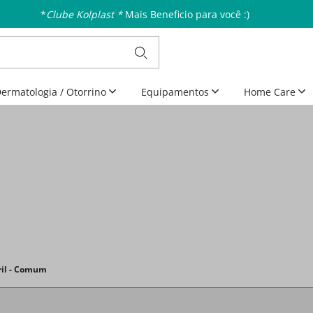
*
Clube Kolplast *
Mais Beneficio para você :)
ermatologia / Otorrino
Equipamentos
Home Care
eril - Comum