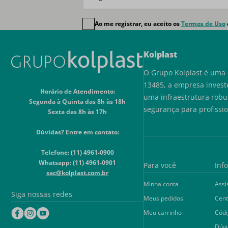
Ao me registrar, eu aceito os
Termos de Uso
Kolplast
O Grupo Kolplast é uma 
13485, a empresa invest
Horário de Atendimento:
uma infraestrutura robu
Segunda à Quinta das 8h às 18h
segurança para profissi
Sexta das 8h às 17h
Dúvidas? Entre em contato:
Telefone: (11) 4961-0900
Whatsapp: (11) 4961-0901
Para você
Inf
sac@kolplast.com.br
Minha conta
Assi
Siga nossas redes
Meus pedidos
Cent
Meu carrinho
Códi
Dúvi