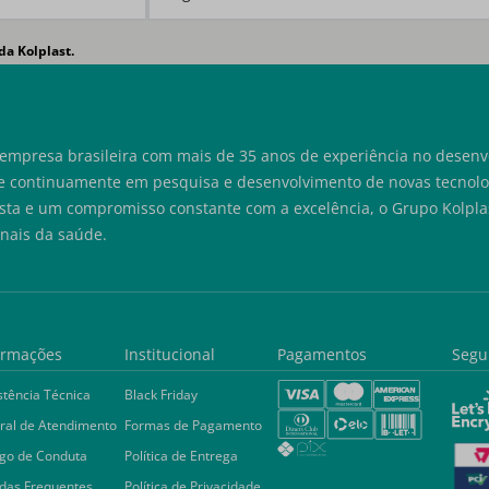
da Kolplast.
empresa brasileira com mais de 35 anos de experiência no desenvo
e continuamente em pesquisa e desenvolvimento de novas tecnolog
sta e um compromisso constante com a excelência, o Grupo Kolplas
onais da saúde.
ormações
Institucional
Pagamentos
Segu
stência Técnica
Black Friday
ral de Atendimento
Formas de Pagamento
go de Conduta
Política de Entrega
das Frequentes
Política de Privacidade