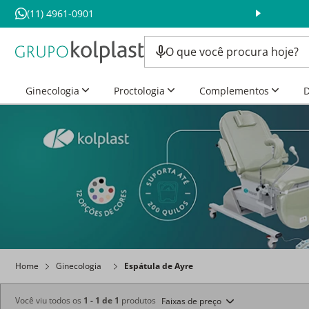
(11) 4961-0901
ube Kolplast *
Mais Beneficio para você :)
Ginecologia
Proctologia
Complementos
D
Home
Ginecologia
Espátula de Ayre
Você viu todos os
1
-
1
de
1
produtos
Faixas de preço