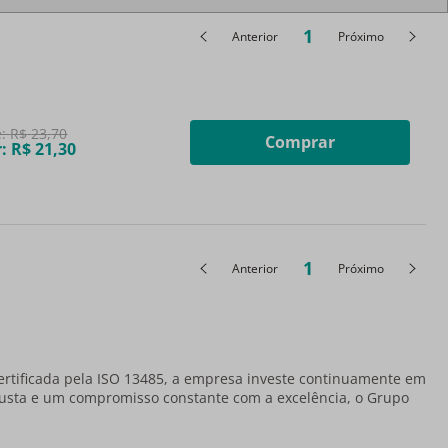
1
Anterior
Próximo
e:
R$
23
,
70
Comprar
r:
R$
21
,
30
1
Anterior
Próximo
ertificada pela ISO 13485, a empresa investe continuamente em
obusta e um compromisso constante com a excelência, o Grupo