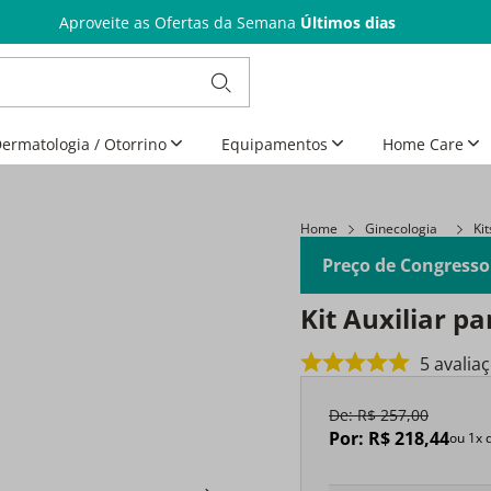
Aproveite as Ofertas da Semana
Últimos dias
ermatologia / Otorrino
Equipamentos
Home Care
Home
Ginecologia
Ki
Preço de Congresso
Kit Auxiliar p
5
avalia
De:
R$
257
,
00
Por:
R$
218
,
44
ou
1
x 