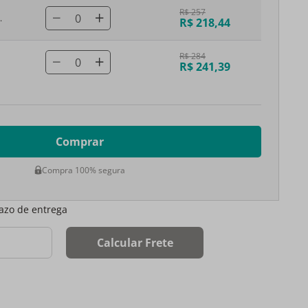
R$ 257
0
.
R$ 218,44
R$ 284
0
R$ 241,39
Comprar
Compra 100% segura
razo de entrega
Calcular Frete