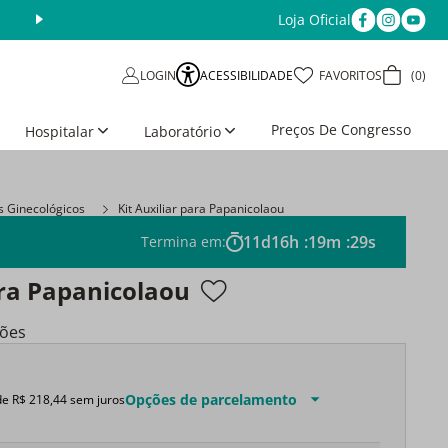
Loja Oficial
ACESSIBILIDADE
FAVORITOS
0
LOGIN
Preços De Congresso
Hospitalar
Laboratório
ts Ginecológicos
Kit Auxiliar para Papanicolaou
11
d
16
h
:
19
m
:
28
s
Termina em:
ara Papanicolaou
ções
Opções de parcelamento
de
R$
218
,
44
sem juros