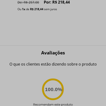
Por:
R$
218
,
44
De:
R$
257
,
00
Ou
1
x
de
R$
218
,
44
sem juros
Avaliações
O que os clientes estão dizendo sobre o produto
100.0
%
Recomendam este produto