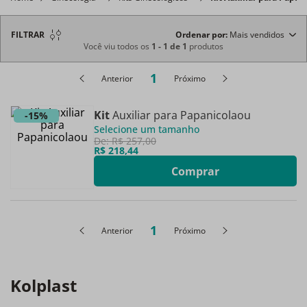
FILTRAR
Ordenar por
Mais vendidos
Você viu todos os
1
-
1
de
1
produtos
1
Anterior
Próximo
Kit
Auxiliar para Papanicolaou
-
15%
Selecione um tamanho
De:
R$
257
,
00
R$
218
,
44
Comprar
1
Anterior
Próximo
Kolplast