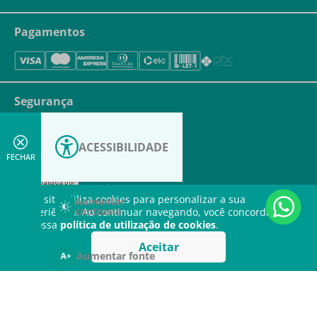
Pagamentos
Segurança
ACESSIBILIDADE
FECHAR
Este site utiliza cookies para personalizar a sua
Aumentar
contraste
experiência. Ao continuar navegando, você concorda com
a nossa
política de utilização de cookies
.
Aceitar
Aumentar fonte
Copyright © Kolplast.com.br. TODOS OS DIREITOS RESERVADOS. CNPJ:
Diminuir fonte
59.231.530/0001-93