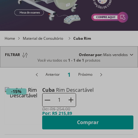
Home
Material de Consultório
Cuba Rim
FILTRAR
Ordenar por
Mais vendidos
Você viu todos os
1
-
1
de
1
produtos
1
Anterior
Próximo
Cuba
Rim Descartável
-
15%
De:
R$
254
,
00
Por:
R$
215
,
89
Comprar