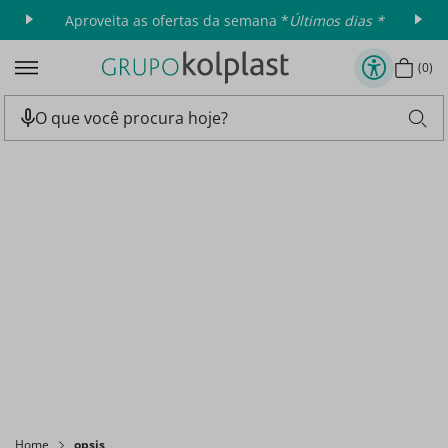
Aproveita as ofertas da semana *
Últimos dias *
0
Home
opsis