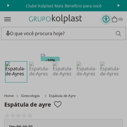
Clube Kolplast Mais Beneficio para você
Apr
0
10%
Home
Ginecologia
Espátula de Ayre
Espátula de ayre
De:
R$
23
,
70