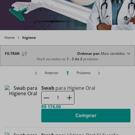
Home
higiene
FILTRAR
Ordenar por
Mais vendidos
Você viu todos os
1
-
2
de
2
produtos
1
Anterior
Próximo
Swab
para Higiene Oral
R$
174
,
00
Comprar